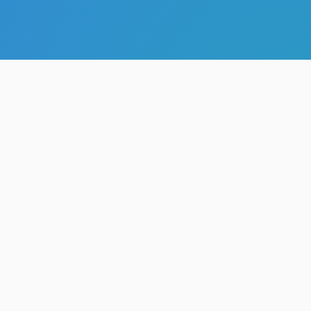
Betrouwbare IT oplossingen met een persoonlijke
aanpak.
011 96 78 93
info@aggerem.be
Koolmijnlaan 484, 3581 Beringen
HOME